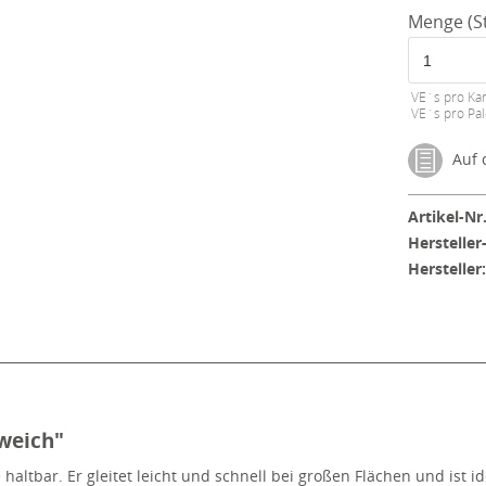
Menge (St
VE´s pro Kar
VE´s pro Pal
Auf d
Artikel-Nr.
Hersteller
Hersteller
weich"
altbar. Er gleitet leicht und schnell bei großen Flächen und ist i