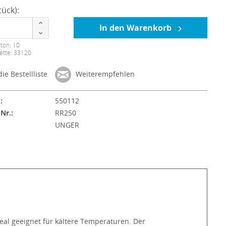
ück):
In den Warenkorb
ton: 10
ette: 33120
ie Bestellliste
Weiterempfehlen
:
550112
-Nr.:
RR250
:
UNGER
deal geeignet für kältere Temperaturen. Der