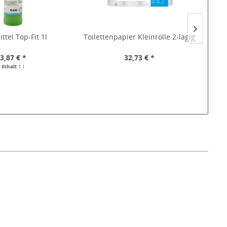
ttel Top-Fit 1l
Toilettenpapier Kleinrolle 2-lagig
K
3,87 € *
32,73 € *
Inhalt
1 l