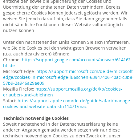
entscheiden sowie die Speicherung der Cookies und
Übermittlung der enthaltenen Daten verhindern. Bereits
gespeicherte Cookies können jederzeit gelöscht werden. Wir
weisen Sie jedoch darauf hin, dass Sie dann gegebenenfalls
nicht sämtliche Funktionen dieser Website vollumfänglich
nutzen können.
Unter den nachstehenden Links können Sie sich informieren,
wie Sie die Cookies bei den wichtigsten Browsern verwalten
(u.a. auch deaktivieren) können:
Chrome:
https://support.google.com/accounts/answer/61416?
hl=de
Microsoft Edge:
https://support.microsoft.com/de-de/microsoft-
edge/cookies-in-microsoft-edge-lB6schen-63947406-40ac-c3b8-
57b9-2a946a29ae09
Mozilla Firefox:
https://support.mozilla.org/de/kb/cookies-
erlauben-und-ablehnen
Safari:
https://support.apple.com/de-de/guide/safari/manage-
cookies-and-website-data-sfri11471/mac
Technisch notwendige Cookies
Soweit nachstehend in der Datenschutzerklärung keine
anderen Angaben gemacht werden setzen wir nur diese
technisch notwendigen Cookies zu dem Zweck ein, unser