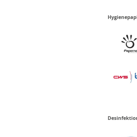
Hygienepap
Desinfektio