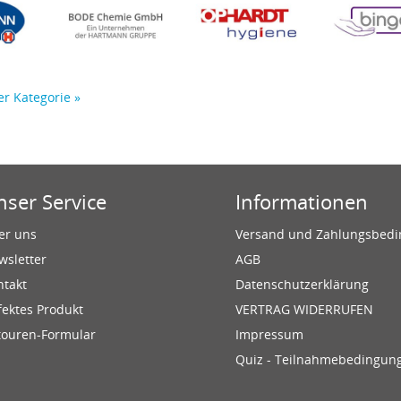
er Kategorie »
nser Service
Informationen
er uns
Versand und Zahlungsbed
wsletter
AGB
ntakt
Datenschutzerklärung
fektes Produkt
VERTRAG WIDERRUFEN
touren-Formular
Impressum
Quiz - Teilnahmebedingun