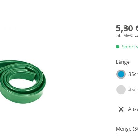
5,30 
inkl. MwSt.
z
Sofort v
Länge
35
45
Aus
Menge (St