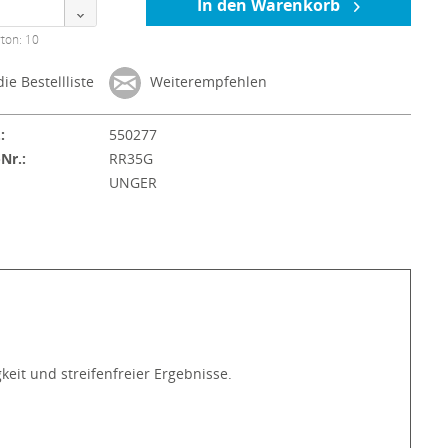
In den Warenkorb
ton: 10
ie Bestellliste
Weiterempfehlen
:
550277
-Nr.:
RR35G
:
UNGER
eit und streifenfreier Ergebnisse.