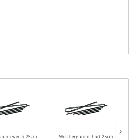
ummi weich 25cm
Wischergummi hart 25cm
Mi