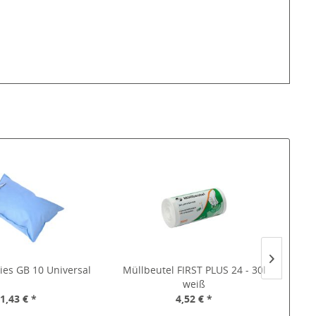
lies GB 10 Universal
Müllbeutel FIRST PLUS 24 - 30l
K
weiß
1,43 € *
4,52 € *