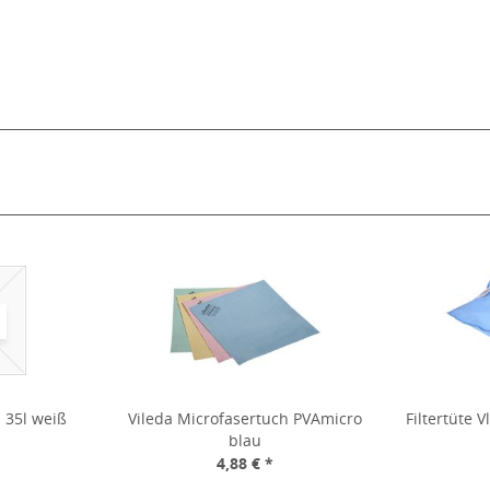
 35l weiß
Vileda Microfasertuch PVAmicro
Filtertüte V
blau
*
4,88 € *