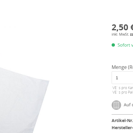
2,50 
inkl. MwSt.
z
Sofort v
Menge (Ro
VE´s pro Kar
VE´s pro Pal
Auf d
Artikel-Nr.
Hersteller