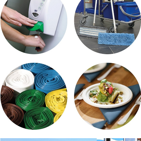
Hautschutz
Reinigungsutensilien
Müllsäcke
Gastrobedarf