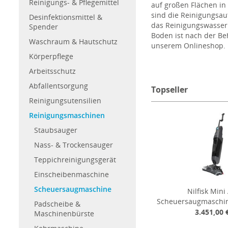
Reinigungs- & Pflegemittel
auf großen Flächen in
sind die Reinigungsa
Desinfektionsmittel &
das Reinigungswasser
Spender
Boden ist nach der Be
Waschraum & Hautschutz
unserem Onlineshop.
Körperpflege
Mit den Maschinen er
Arbeitsschutz
schnell in nur einem 
Abfallentsorgung
verschiedenster Boden
Topseller
wie Numatic, Nilfisk-A
Reinigungsutensilien
finden Sie die richti
Reinigungsmaschinen
Staubsauger
Nass- & Trockensauger
Teppichreinigungsgerät
Einscheibenmaschine
Scheuersaugmaschine
Nilfisk Mini
Scheuersaugmaschin
Padscheibe &
3.451,00 
Maschinenbürste