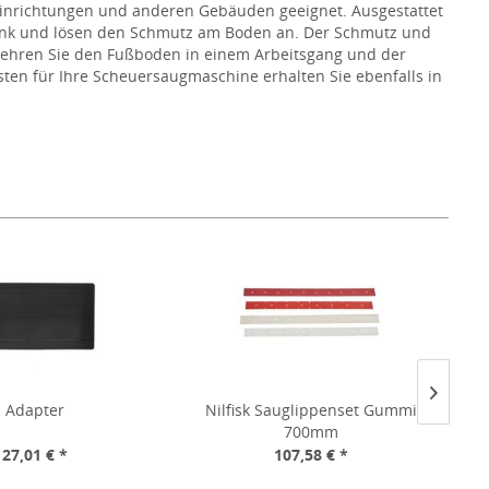
n Einrichtungen und anderen Gebäuden geeignet. Ausgestattet
ank und lösen den Schmutz am Boden an. Der Schmutz und
kehren Sie den Fußboden in einem Arbeitsgang und der
en für Ihre Scheuersaugmaschine erhalten Sie ebenfalls in
nd und säubern so selbst große Bodenflächen bequem und
nd zur regelmäßigen Reinigung und Aufbereitung
hwertige Nassschrubbautomaten von bekannten Herstellern,
lle mit unterschiedlicher Leistung und Ausstattung - so
Adapter
Nilfisk Sauglippenset Gummi
N
700mm
27,01 € *
107,58 € *