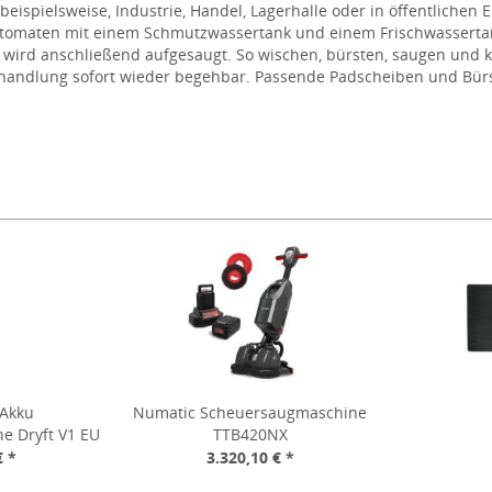
 beispielsweise, Industrie, Handel, Lagerhalle oder in öffentliche
utomaten mit einem Schmutzwassertank und einem Frischwassert
 wird anschließend aufgesaugt. So wischen, bürsten, saugen und 
handlung sofort wieder begehbar. Passende Padscheiben und Bürst
reichen Sie eine hohe Reinigungswirkung bei wenig Arbeitsaufwa
Arbeitsschritt. Die Scheuersaugmaschinen eignen sich hervorrage
beläge. Bei SZYMANEK erhalten Sie ausschließlich qualitativ hoc
lto oder FIMAP. Passend für Ihre Bedürfnisse finden Sie viele Mode
ge Bodenreinigungsmaschine für Ihre Zwecke.
 Akku
Numatic Scheuersaugmaschine
e Dryft V1 EU
TTB420NX
€ *
3.320,10 € *