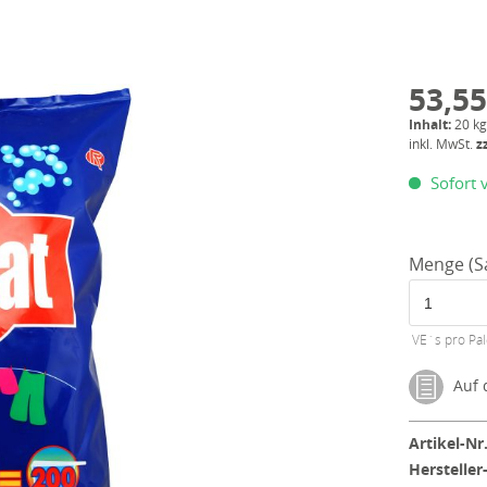
53,55
Inhalt:
20 kg
inkl. MwSt.
z
Sofort v
Menge (Sa
VE´s pro Pal
Auf d
Artikel-Nr.
Hersteller