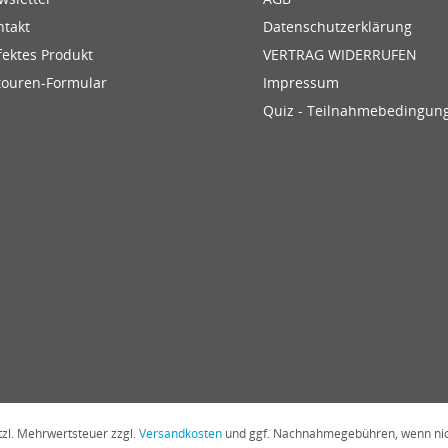
ntakt
Datenschutzerklärung
fektes Produkt
VERTRAG WIDERRUFEN
touren-Formular
Impressum
Quiz - Teilnahmebedingun
etzl. Mehrwertsteuer zzgl.
Versandkosten
und ggf. Nachnahmegebühren, wenn nic