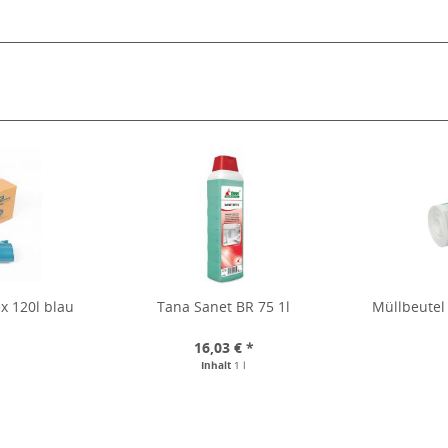
x 120l blau
Tana Sanet BR 75 1l
Müllbeutel 
*
16,03 € *
Inhalt
1 l