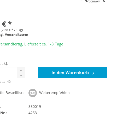
 € *
 (2,68 € * / 1 kg)
zgl. Versandkosten
ersandfertig, Lieferzeit ca. 1-3 Tage
ck):
In den Warenkorb
ette: 40
ie Bestellliste
Weiterempfehlen
:
380019
-Nr.:
4253