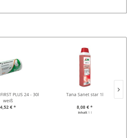
FIRST PLUS 24 - 30l
Tana Sanet star 1l
Toile
weiß
4,52 € *
8,08 € *
Inhalt
1 l