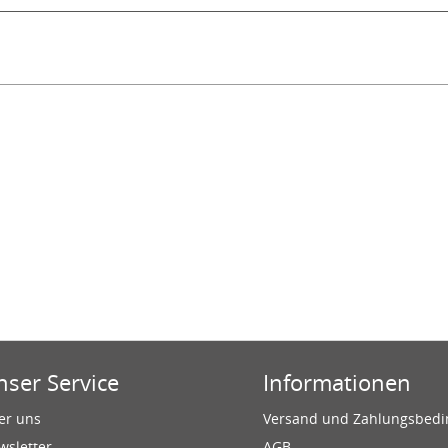
nser Service
Informationen
er uns
Versand und Zahlungsbed
wsletter
AGB