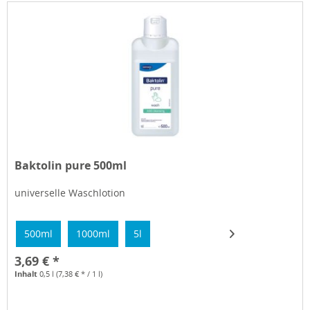
Baktolin pure 500ml
universelle Waschlotion
500ml
1000ml
5l
3,69 € *
Inhalt
0,5 l
(7,38 € * / 1 l)