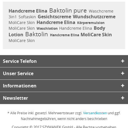
Baktolin pure
Handcreme Elina
Waschcreme
Gesichtscreme
Wundschutzcreme
3in1
Softaskin
Handcreme Elina
MoliCare Skin
Körperemulsion
Body
MoliCare Skin
Handcreme Elina
Waschlotion
Baktolin
Lotion
MoliCare Skin
Handcreme Elina
MoliCare Skin
Service Telefon
Unser Service
Informationen
Newsletter
* Alle Preise inkl. gesetzl. Mehrwertsteuer zzgl.
Versandkosten
und ggf.
Nachnahmegebühren, wenn nicht anders beschrieben
Copyright © 2017 SZYMANEK GmbH - Alle Rechte vorbehalten