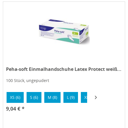
Peha-soft Einmalhandschuhe Latex Protect weiß...
100 Stück, ungepudert
XS (6)
S (6)
M (8)
L (9)
XL (10)
9,04 € *