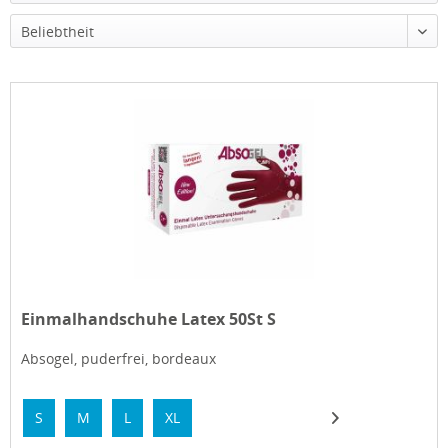
Beliebtheit
Einmalhandschuhe Latex 50St S
Absogel, puderfrei, bordeaux
S
M
L
XL