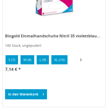
Bingold Einmalhandschuhe Nitril 35 violettblau...
100 Stück, ungepudert
S (7)
M (8)
L (9)
XL (10)
7,14 € *
In den
Warenkorb