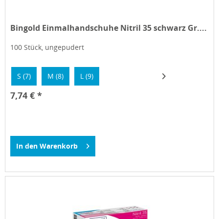
Bingold Einmalhandschuhe Nitril 35 schwarz Gr....
100 Stück, ungepudert
S (7)
M (8)
L (9)
7,74 € *
In den
Warenkorb