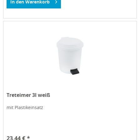
In den
Warenkorb
Treteimer 3l weiß
mit Plastikeinsatz
23,44 € *