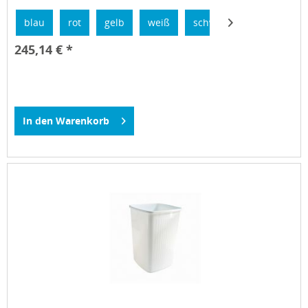
blau
rot
gelb
weiß
schwarz
245,14 € *
In den
Warenkorb