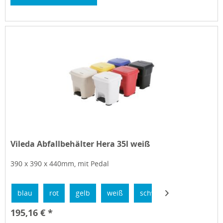
Vileda Abfallbehälter Hera 35l weiß
390 x 390 x 440mm, mit Pedal
blau
rot
gelb
weiß
schwarz
195,16 € *