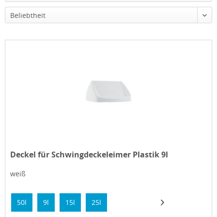
Beliebtheit
Deckel für Schwingdeckeleimer Plastik 9l
weiß
50l
9l
15l
25l