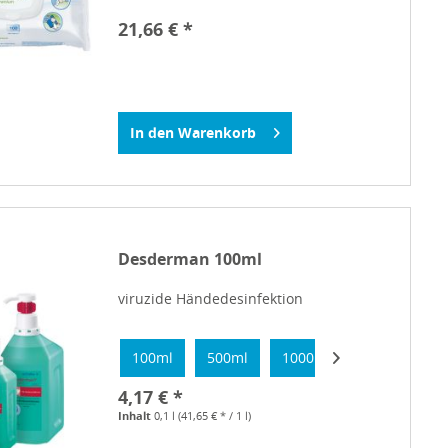
21,66 € *
In den
Warenkorb
Desderman 100ml
viruzide Händedesinfektion
100ml
500ml
1000ml
4,17 € *
Inhalt
0,1 l
(41,65 € * / 1 l)