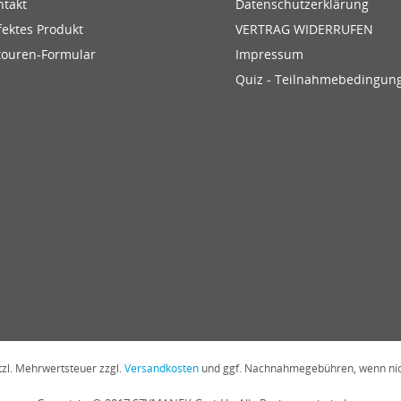
ntakt
Datenschutzerklärung
fektes Produkt
VERTRAG WIDERRUFEN
touren-Formular
Impressum
Quiz - Teilnahmebedingun
etzl. Mehrwertsteuer zzgl.
Versandkosten
und ggf. Nachnahmegebühren, wenn nic