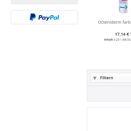
Octeniderm farb
17,14 € 
Inhalt
0,25 l
(68,54 
Filtern