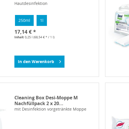
Hautdesinfektion
250ml
1l
17,14 € *
Inhalt
0,25 l
(68,54 € * / 1 l)
In den
Warenkorb
Cleaning Box Desi-Moppe M
Nachfüllpack 2 x 20...
mit Desinfektion vorgetränkte Moppe