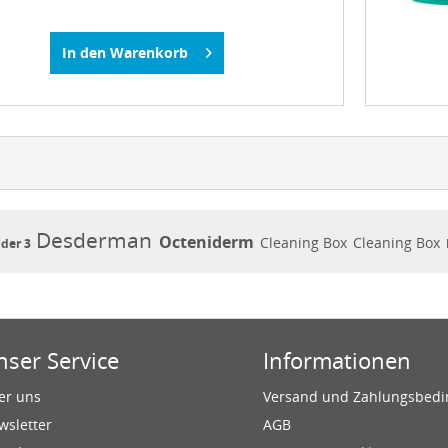
In den
Warenkorb
Desderman
Octeniderm
Cleaning Box
Cleaning Box
der 3
nser Service
Informationen
er uns
Versand und Zahlungsbed
wsletter
AGB