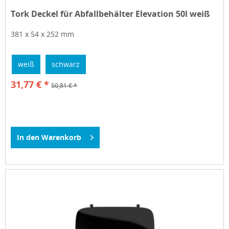
Tork Deckel für Abfallbehälter Elevation 50l weiß
381 x 54 x 252 mm
weiß
schwarz
31,77 € *
50,81 € *
In den
Warenkorb