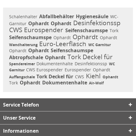
Abfallbehälter
Hygienesäule
Schalenhalter
WC-
Desinfektionssp
Ophardt
Ophardt
Garnitur
CWS Eurospender
Seifenschaumspe
Tork
Ophardt
Seifenschaumspe
Ophardt
Ophardt
Euro-Leerflasch
Wandhalterung
WC Garnitur
Ophardt
Seifenschaumspe
Ophardt
Tork Deckel für
Abtropfschale
Ophardt
Dokumentenhalte
Desinfektionssp
Spendereimer
WC
CWS Eurospender
Eurospender
Ophardt
Garnitur
Kiehl
Tork Deckel für
CWS
Auffangschale
Ophardt
Ophardt
Dokumentenhalte
Tork
Air-Wolf
Service Telefon
Unser Service
Informationen