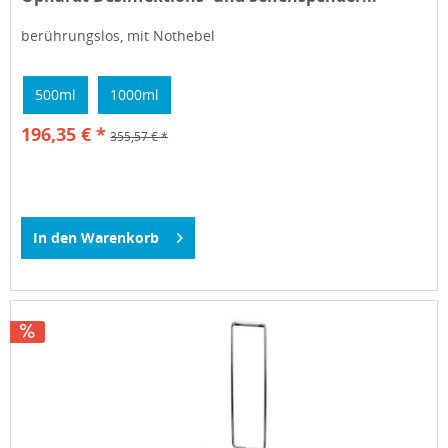
berührungslos, mit Nothebel
500ml
1000ml
196,35 € *
355,57 € *
In den
Warenkorb