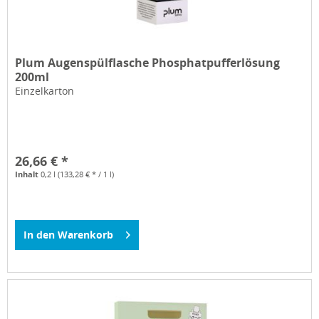
Plum Augenspülflasche Phosphatpufferlösung
200ml
Einzelkarton
26,66 € *
Inhalt
0,2 l
(133,28 € * / 1 l)
In den
Warenkorb