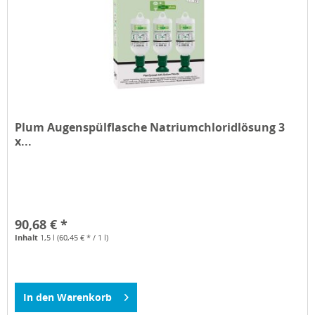
Plum Augenspülflasche Natriumchloridlösung 3
x...
90,68 € *
Inhalt
1,5 l
(60,45 € * / 1 l)
In den
Warenkorb