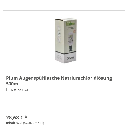
Plum Augenspülflasche Natriumchloridlösung
500ml
Einzelkarton
28,68 € *
Inhalt
0,5 l
(57,36 € * / 1 l)