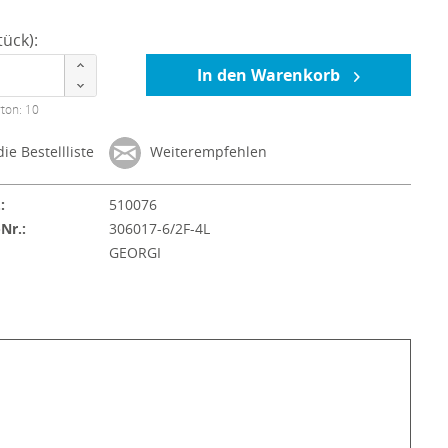
ück):
In den Warenkorb
ton: 10
ie Bestellliste
Weiterempfehlen
:
510076
-Nr.:
306017-6/2F-4L
:
GEORGI