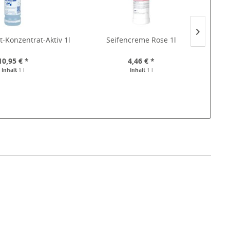
t-Konzentrat-Aktiv 1l
Seifencreme Rose 1l
K
10,95 € *
4,46 € *
Inhalt
1 l
Inhalt
1 l