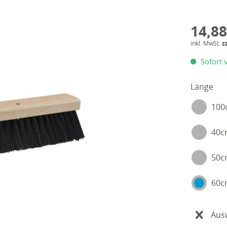
14,88
inkl. MwSt.
z
Sofort v
Länge
100
40
50
60
Aus