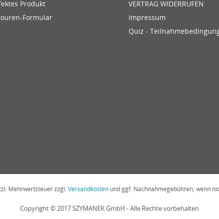
fektes Produkt
VERTRAG WIDERRUFEN
touren-Formular
Impressum
Quiz - Teilnahmebedingun
etzl. Mehrwertsteuer zzgl.
Versandkosten
und ggf. Nachnahmegebühren, wenn nic
Copyright © 2017 SZYMANEK GmbH - Alle Rechte vorbehalten