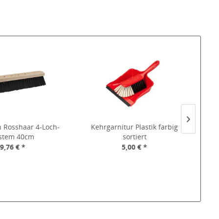
 Rosshaar 4-Loch-
Kehrgarnitur Plastik farbig
Zimm
stem 40cm
sortiert
9,76 € *
5,00 € *