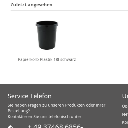
Zuletzt angesehen
Papierkorb Plastik 18l schwarz
Service Telefon
U
Sie haben Fragen zu unseren Produkten oder Ihrer
Üb
Bestellung?
Ne
Kontaktieren Sie uns telefonisch unter:
Ko
+ 49 37468 6856-