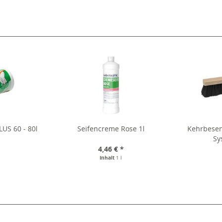
LUS 60 - 80l
Seifencreme Rose 1l
Kehrbesen
Sy
*
4,46 € *
Inhalt
1 l