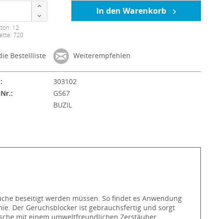
In den Warenkorb
ton: 12
ette: 720
ie Bestellliste
Weiterempfehlen
:
303102
-Nr.:
G567
:
BUZIL
rüche beseitigt werden müssen. So findet es Anwendung
e. Der Geruchsblocker ist gebrauchsfertig und sorgt
lasche mit einem umweltfreundlichen Zerstäuber.