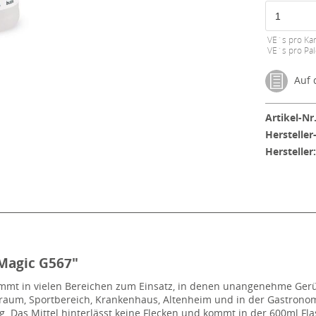
VE´s pro Kar
VE´s pro Pal
Auf d
Artikel-Nr.
Hersteller
Hersteller
 Magic G567"
kommt in vielen Bereichen zum Einsatz, in denen unangenehme Ge
aum, Sportbereich, Krankenhaus, Altenheim und in der Gastronomi
. Das Mittel hinterlässt keine Flecken und kommt in der 600ml F