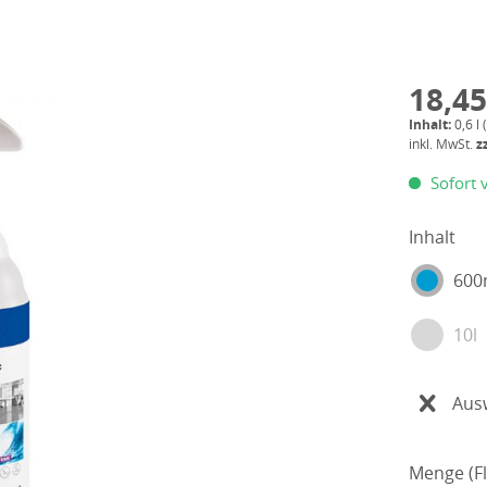
18,45
Inhalt:
0,6 l 
inkl. MwSt.
z
Sofort v
Inhalt
600
10l
Aus
Menge (Fl