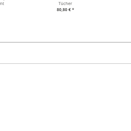
nt
Tücher
*
80,80 € *