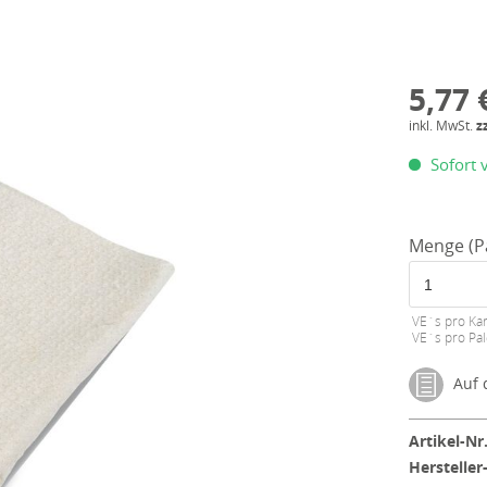
5,77 
inkl. MwSt.
z
Sofort v
Menge (P
VE´s pro Kar
VE´s pro Pal
Auf d
Artikel-Nr.
Hersteller