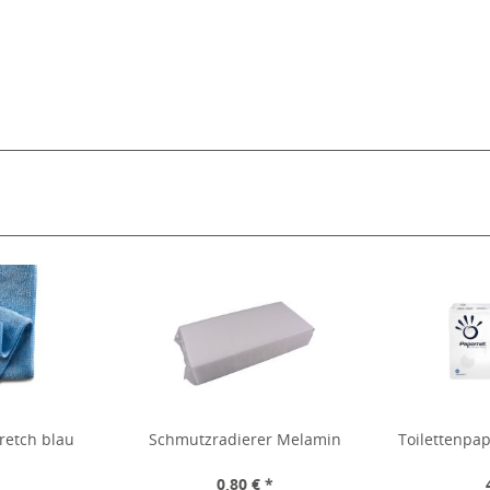
retch blau
Schmutzradierer Melamin
Toilettenpapi
*
0,80 € *