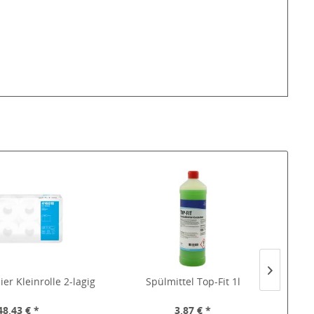
er Kleinrolle 2-lagig
Spülmittel Top-Fit 1l
48,43 € *
3,87 € *