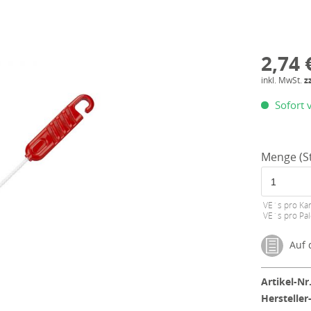
2,74 
inkl. MwSt.
z
Sofort v
Menge (St
VE´s pro Kar
VE´s pro Pal
Auf d
Artikel-Nr.
Hersteller