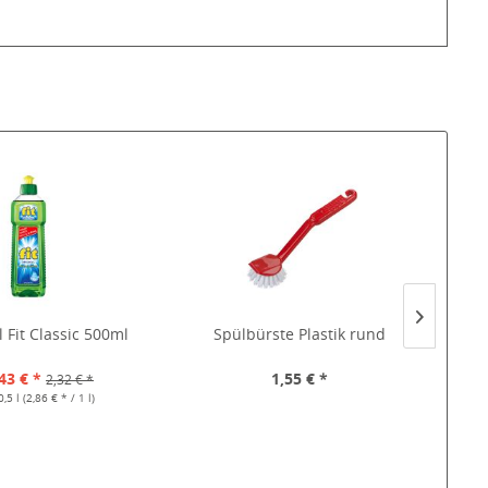
 Fit Classic 500ml
Spülbürste Plastik rund
Mül
43 € *
1,55 € *
2,32 € *
0,5 l
(2,86 € * / 1 l)