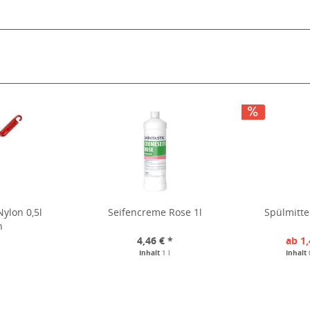
ylon 0,5l
Seifencreme Rose 1l
Spülmittel
n
*
4,46 € *
ab 1,
Inhalt
1 l
Inhalt