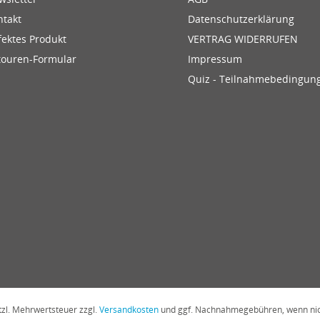
ntakt
Datenschutzerklärung
fektes Produkt
VERTRAG WIDERRUFEN
touren-Formular
Impressum
Quiz - Teilnahmebedingun
etzl. Mehrwertsteuer zzgl.
Versandkosten
und ggf. Nachnahmegebühren, wenn nic