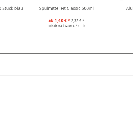
 Stück blau
Spülmittel Fit Classic 500ml
Alu
*
ab 1,43 € *
2,32 € *
Inhalt
0,5 l
(2,86 € * / 1 l)