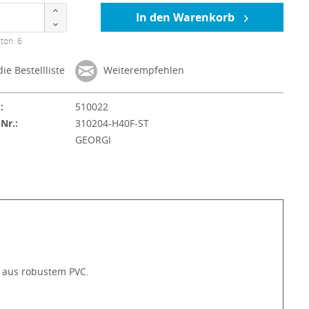
In den Warenkorb
ton: 6
ie Bestellliste
Weiterempfehlen
:
510022
-Nr.:
310204-H40F-ST
:
GEORGI
t aus robustem PVC.