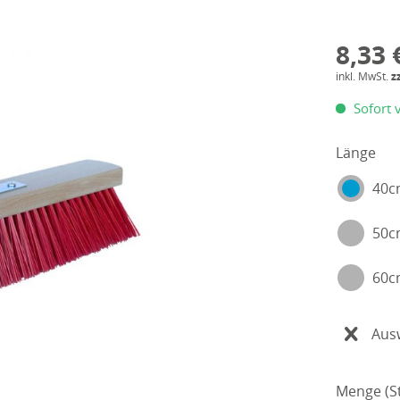
8,33 
inkl. MwSt.
z
Sofort v
Länge
40
50
60
Aus
Menge (St