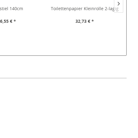
stiel 140cm
Toilettenpapier Kleinrolle 2-lagig
E
6,55 € *
32,73 € *