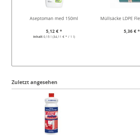
Aseptoman med 150ml
Müllsäcke LDPE Fle
5,12 € *
5,36 € 
Inhalt
0,15 l
(34,11 € * / 1 l)
Zuletzt angesehen