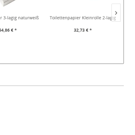
r 3-lagig naturweiß
Toilettenpapier Kleinrolle 2-lagig
Serv
64,86 € *
32,73 € *