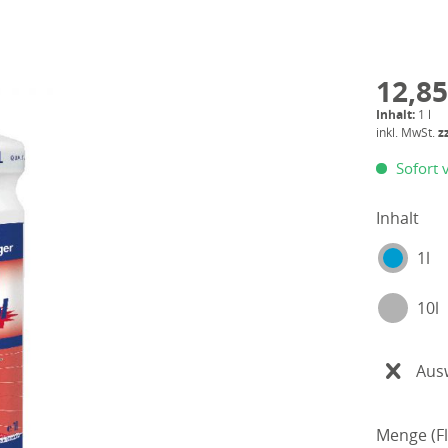
12,85
Inhalt:
1 l
inkl. MwSt.
z
Sofort v
Inhalt
1l
10l
Aus
Menge (Fl