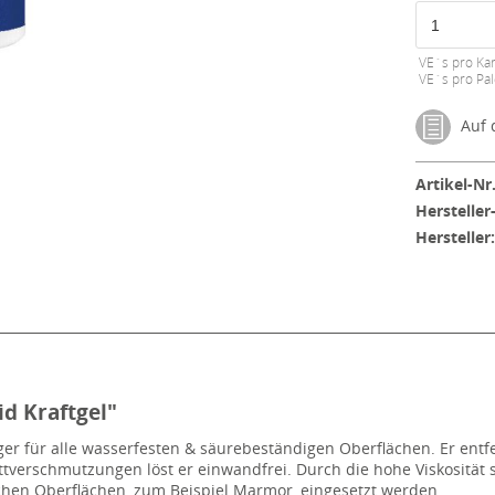
VE´s pro Kar
VE´s pro Pal
Auf d
Artikel-Nr.
Hersteller
Hersteller
id Kraftgel"
niger für alle wasserfesten & säurebeständigen Oberflächen. Er ent
tverschmutzungen löst er einwandfrei. Durch die hohe Viskosität s
chen Oberflächen, zum Beispiel Marmor, eingesetzt werden.