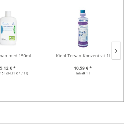
man med 150ml
Kiehl Torvan-Konzentrat 1l
5,12 € *
10,59 € *
,15 l
(34,11 € * / 1 l)
Inhalt
1 l