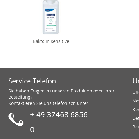
Baktolin sensitive
Service Telefon
U
Sie haben Fragen zu unseren Produkten oder Ihrer
Üb
Bestellung?
Ne
Kontaktieren Sie uns telefonisch unter:
Ko
+ 49 37468 6856-
De
Re
0