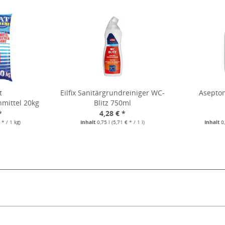
t
Eilfix Sanitärgrundreiniger WC-
Asepto
mittel 20kg
Blitz 750ml
*
4,28 € *
 * / 1 kg)
Inhalt
0,75 l
(5,71 € * / 1 l)
Inhalt
0