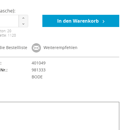
asche):
In den Warenkorb
ton: 20
ette: 1120
ie Bestellliste
Weiterempfehlen
:
401049
-Nr.:
981333
:
BODE