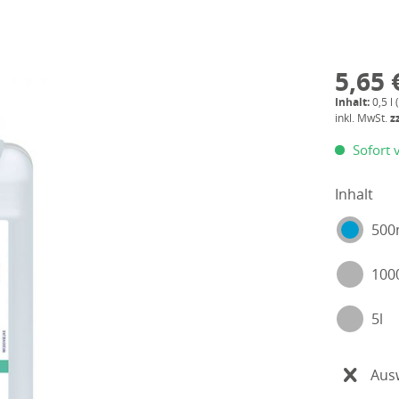
5,65 
Inhalt:
0,5 l 
inkl. MwSt.
z
Sofort v
Inhalt
500
100
5l
Aus