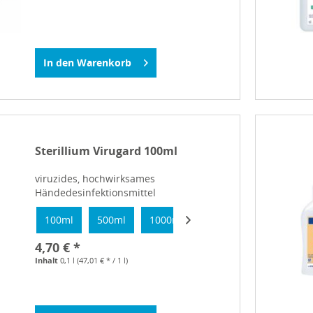
In den
Warenkorb
Sterillium Virugard 100ml
viruzides, hochwirksames
Händedesinfektionsmittel
100ml
500ml
1000ml
4,70 € *
Inhalt
0,1 l
(47,01 € * / 1 l)