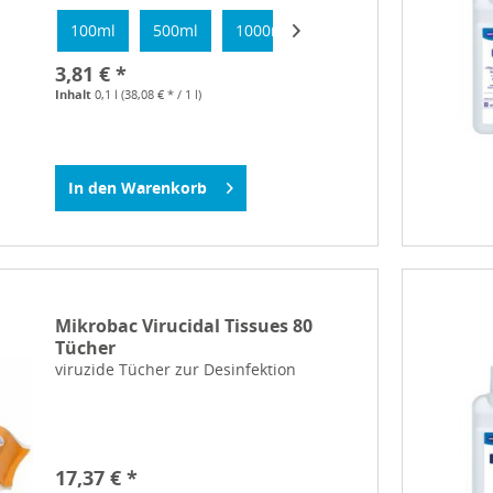
100ml
500ml
1000ml
3,81 € *
Inhalt
0,1 l
(38,08 € * / 1 l)
In den
Warenkorb
Mikrobac Virucidal Tissues 80
Tücher
viruzide Tücher zur Desinfektion
17,37 € *