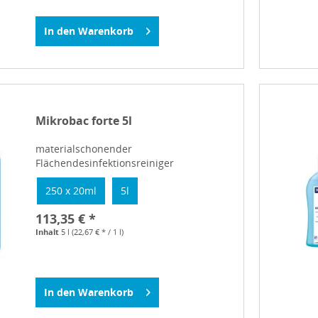
In den
Warenkorb
Mikrobac forte 5l
materialschonender
Flächendesinfektionsreiniger
250 x 20ml
5l
113,35 € *
Inhalt
5 l
(22,67 € * / 1 l)
In den
Warenkorb