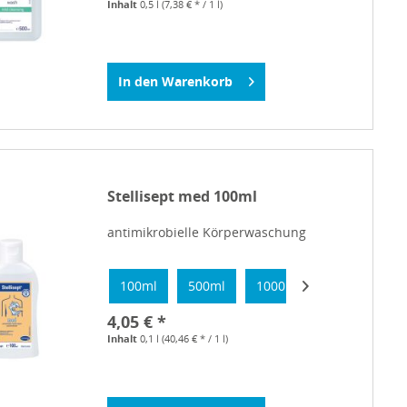
Inhalt
0,5 l
(7,38 € * / 1 l)
In den
Warenkorb
Stellisept med 100ml
antimikrobielle Körperwaschung
100ml
500ml
1000ml
4,05 € *
Inhalt
0,1 l
(40,46 € * / 1 l)