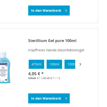
In den
Warenkorb
Sterillium Gel pure 100ml
tropffreies Hände-Desinfektionsgel
475ml
100ml
1000ml
4,05 € *
Inhalt
0,1 l
(40,46 € * / 1 l)
In den
Warenkorb