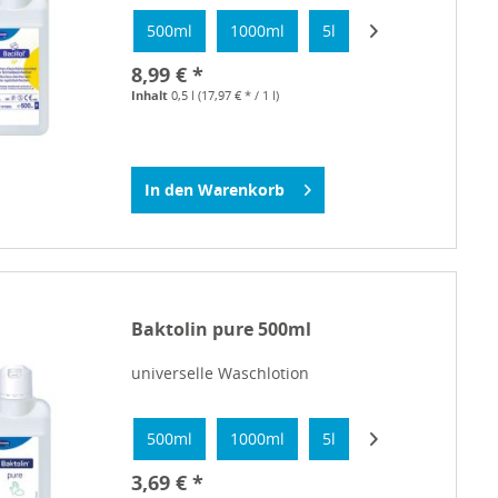
500ml
1000ml
5l
8,99 € *
Inhalt
0,5 l
(17,97 € * / 1 l)
In den
Warenkorb
Baktolin pure 500ml
universelle Waschlotion
500ml
1000ml
5l
3,69 € *