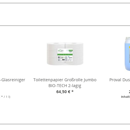
-Glasreiniger
Toilettenpapier Großrolle Jumbo
Proval Dus
BIO-TECH 2-lagig
*
64,50 € *
 * / 1 l)
Inhal