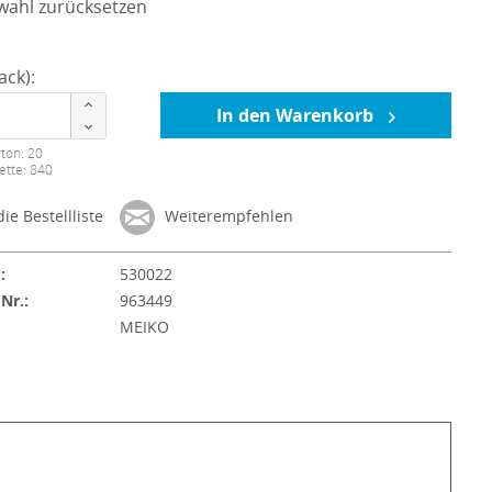
wahl zurücksetzen
ack):
In den Warenkorb
ton: 20
ette: 840
ie Bestellliste
Weiterempfehlen
:
530022
-Nr.:
963449
:
MEIKO