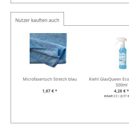
Nutzer kauften auch
Microfasertuch Stretch blau
Kiehl GlasQueen Eco
500ml
1,67 € *
4,28 € 
Inhalt
0,5 l
(8,57 €