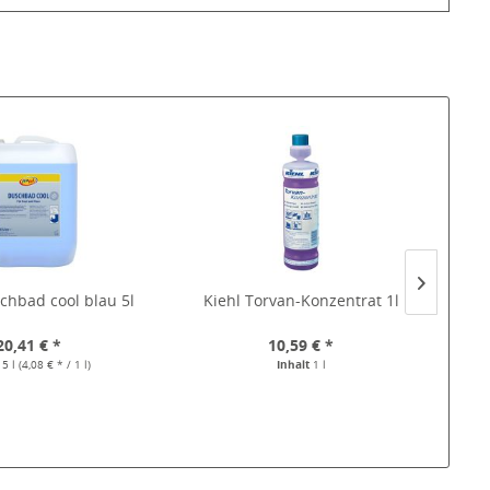
chbad cool blau 5l
Kiehl Torvan-Konzentrat 1l
Skin
20,41 € *
10,59 € *
t
5 l
(4,08 € * / 1 l)
Inhalt
1 l