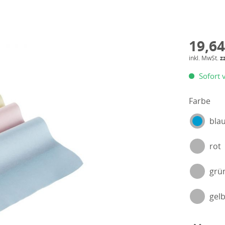
19,64
inkl. MwSt.
z
Sofort v
Farbe
bla
rot
grü
gel