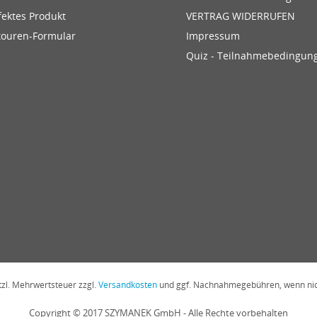
fektes Produkt
VERTRAG WIDERRUFEN
touren-Formular
Impressum
Quiz - Teilnahmebedingun
etzl. Mehrwertsteuer zzgl.
Versandkosten
und ggf. Nachnahmegebühren, wenn nic
Copyright © 2017 SZYMANEK GmbH - Alle Rechte vorbehalten