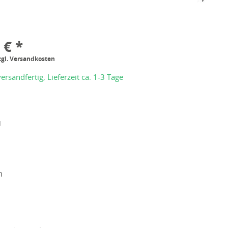
 € *
zgl. Versandkosten
ersandfertig, Lieferzeit ca. 1-3 Tage
u
n
b