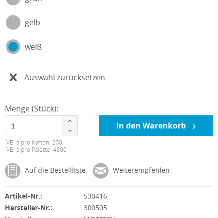
gelb
weiß
Auswahl zurücksetzen
Menge (Stück):
In den Warenkorb
VE´s pro Karton: 200
VE´s pro Palette: 4800
Auf die Bestellliste
Weiterempfehlen
Artikel-Nr.:
530416
Hersteller-Nr.:
300505