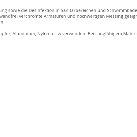
igung sowie die Desinfektion in Sanitärbereichen und Schwimmbäd
einwandfrei verchromte Armaturen und hochwertigen Messing geeig
en.
pfer, Aluminium, Nylon u.s.w verwenden. Bei saugfähigem Material