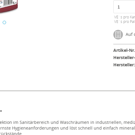
VE´s pro Kar
VE´s pro Pal
Auf d
Artikel-Nr.
Hersteller
Hersteller
"
ektion im Sanitärbereich und Waschräumen in industriellen, medizi
dernste Hygieneanforderungen und löst schnell und einfach minera
rückstände.