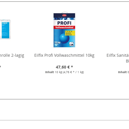
nrolle 2-lagig
Eilfix Profi Vollwaschmittel 10kg
Eilfix Sani
B
*
47,60 € *
Inhalt
10 kg
(4,76 € * / 1 kg)
Inhalt
0