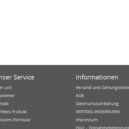
nser Service
Informationen
er uns
Versand und Zahlungsbed
wsletter
AGB
ntakt
Datenschutzerklärung
fektes Produkt
VERTRAG WIDERRUFEN
touren-Formular
Impressum
Quiz - Teilnahmebedingun