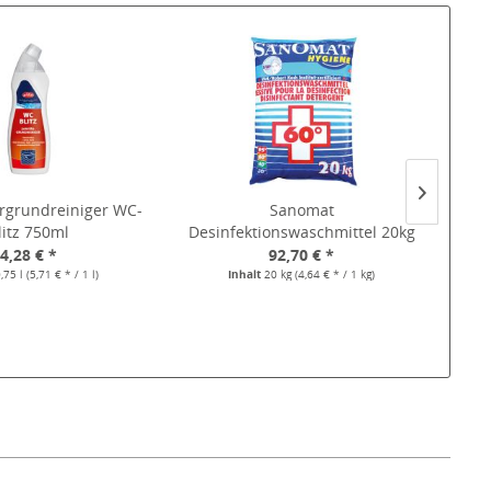
tärgrundreiniger WC-
Sanomat
Kiehl
litz 750ml
Desinfektionswaschmittel 20kg
4,28 € *
92,70 € *
,75 l
(5,71 € * / 1 l)
Inhalt
20 kg
(4,64 € * / 1 kg)