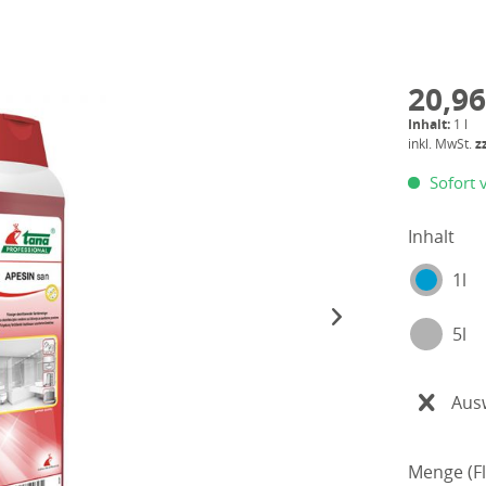
20,96
Inhalt:
1 l
inkl. MwSt.
z
Sofort v
Inhalt
1l
5l
Aus
Menge (Fl