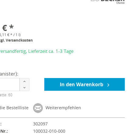
 € *
5,11 € * / 1 l)
zgl. Versandkosten
ersandfertig, Lieferzeit ca. 1-3 Tage
nister):
In den Warenkorb
ette: 60
ie Bestellliste
Weiterempfehlen
:
302097
-Nr.:
100032-010-000