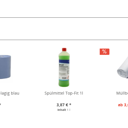
-lagig blau
Spülmittel Top-Fit 1l
Müllb
*
3,87 € *
ab 3,
Inhalt
1 l