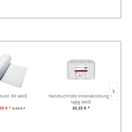
eutel 30l weiß
Handtuchrolle Innenabrollung 2-
Putz
lagig weiß
69 € *
30,35 € *
8,45 € *