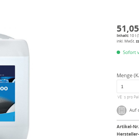
51,05
Inhalt:
10 l (
inkl. MwSt.
z
Sofort v
Menge (Ka
VE´s pro Pal
Auf d
Artikel-Nr.
Hersteller