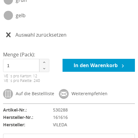
grün
gelb
Auswahl zurücksetzen
Menge (Pack):
In den Warenkorb
VE´s pro Karton: 12
VE´s pro Palette: 240
Auf die Bestellliste
Weiterempfehlen
Artikel-Nr.:
530288
Hersteller-Nr.:
161616
Hersteller:
VILEDA