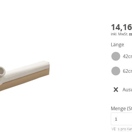
14,16
inkl. MwSt.
z
Länge
42
62
Aus
Menge (St
VE´s pro Kar