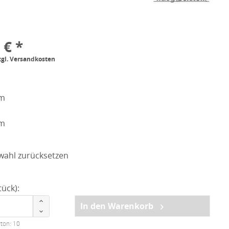
 € *
zgl. Versandkosten
cm
cm
wahl zurücksetzen
ück):
In den Warenkorb
ton: 10