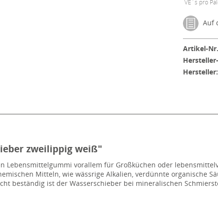
VE´s pro Pal
Auf d
Artikel-Nr.
Hersteller
Hersteller
eber zweilippig weiß"
n Lebensmittelgummi vorallem für Großküchen oder lebensmittelver
hemischen Mitteln, wie wässrige Alkalien, verdünnte organische S
cht beständig ist der Wasserschieber bei mineralischen Schmierst