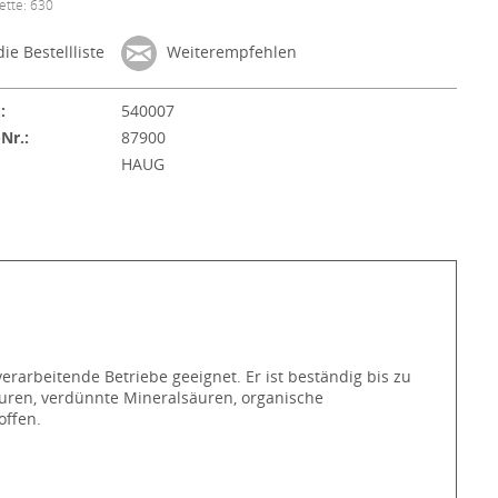
ette: 630
ie Bestellliste
Weiterempfehlen
:
540007
-Nr.:
87900
:
HAUG
arbeitende Betriebe geeignet. Er ist beständig bis zu
äuren, verdünnte Mineralsäuren, organische
offen.