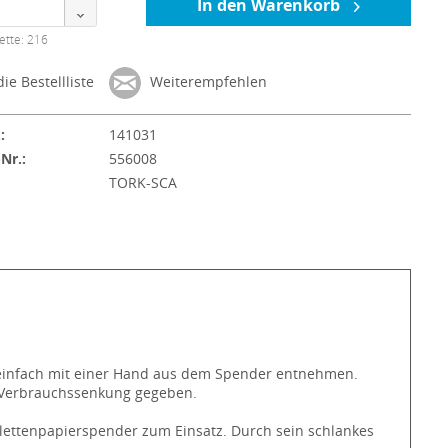
In den Warenkorb
ette: 216
ie Bestellliste
Weiterempfehlen
:
141031
-Nr.:
556008
:
TORK-SCA
ch einfach mit einer Hand aus dem Spender entnehmen.
re Verbrauchssenkung gegeben.
lettenpapierspender zum Einsatz. Durch sein schlankes