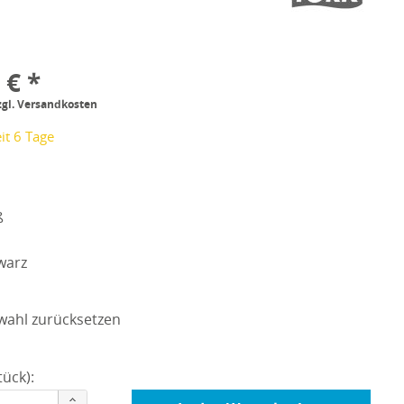
 € *
zgl. Versandkosten
it 6 Tage
ß
warz
wahl zurücksetzen
ück):