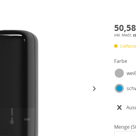
50,58
inkl. MwSt.
z
Lieferze
Farbe
wei
sch
Aus
Menge (St