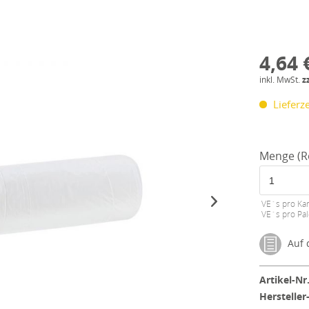
4,64 
inkl. MwSt.
z
Lieferze
Menge (Ro
VE´s pro Kar
VE´s pro Pal
Auf d
Artikel-Nr.
Hersteller