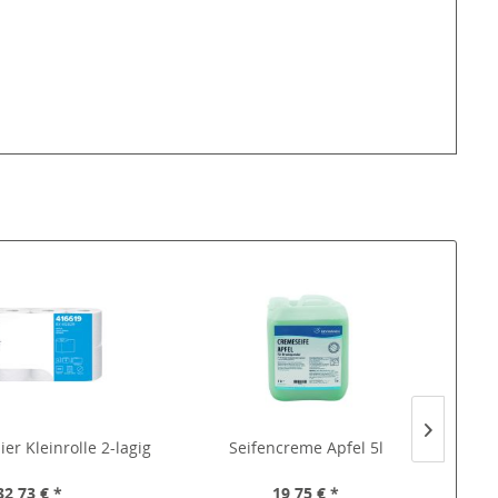
er Kleinrolle 2-lagig
Seifencreme Apfel 5l
Bac
32,73 € *
19,75 € *