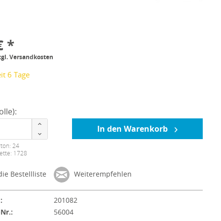
€ *
zgl. Versandkosten
it 6 Tage
lle):
In den Warenkorb
ton: 24
ette: 1728
ie Bestellliste
Weiterempfehlen
:
201082
-Nr.:
56004