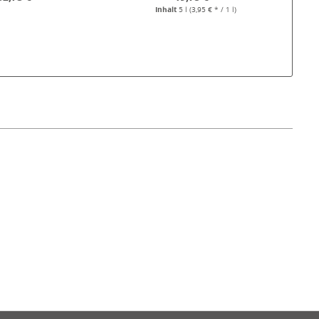
Inhalt
5 l
(3,95 € * / 1 l)