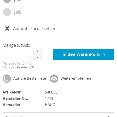
gelb
Auswahl zurücksetzen
Menge (Stück):
In den Warenkorb
VE´s pro Karton: 10
VE´s pro Palette: 600
Auf die Bestellliste
Weiterempfehlen
Artikel-Nr.:
540030
Hersteller-Nr.:
1773
Hersteller:
HAUG