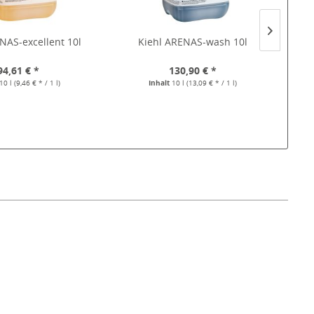
NAS-excellent 10l
Kiehl ARENAS-wash 10l
94,61 € *
130,90 € *
10 l
(9,46 € * / 1 l)
Inhalt
10 l
(13,09 € * / 1 l)