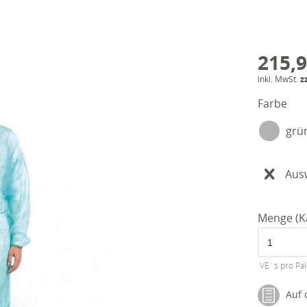
215,9
inkl. MwSt.
z
Farbe
grü
Aus
Menge (K
VE´s pro Pal
Auf d