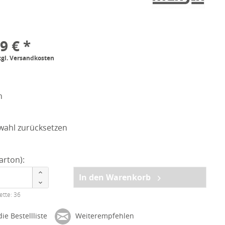
9 € *
zgl. Versandkosten
n
wahl zurücksetzen
arton):
In den Warenkorb
ette: 36
ie Bestellliste
Weiterempfehlen