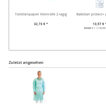
Toilettenpapier Kleinrolle 2-lagig
Baktolan protect+
32,73 € *
13,57 € 
Inhalt
0,1 l
(135,66 
Zuletzt angesehen