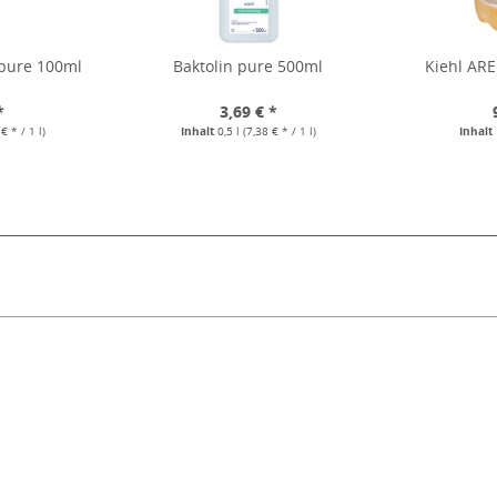
 pure 100ml
Baktolin pure 500ml
Kiehl ARE
*
3,69 € *
€ * / 1 l)
Inhalt
0,5 l
(7,38 € * / 1 l)
Inhalt