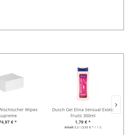
 Wischtücher Wipex
Dusch Gel Elina Sensual Exotic
Bo
Supreme
Fruits 300ml
74,97 € *
1,79 € *
Inhalt
0,3 l
(5,95 € * / 1 l)