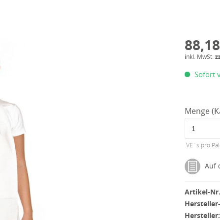
88,18
inkl. MwSt.
z
Sofort v
Menge (K
VE´s pro Pal
Auf d
Artikel-Nr.
Hersteller
Hersteller