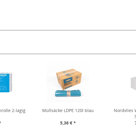
nrolle 2-lagig
Müllsäcke LDPE 120l blau
Nordvlies
*
5,36 € *