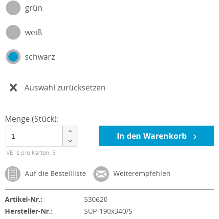
grün
weiß
schwarz
Auswahl zurücksetzen
Menge (Stück):
In den Warenkorb
VE´s pro Karton: 5
Auf die Bestellliste
Weiterempfehlen
Artikel-Nr.:
530620
Hersteller-Nr.:
SUP-190x340/S