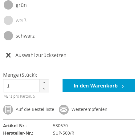
grün
weiß
schwarz
Auswahl zurücksetzen
Menge (Stück):
In den Warenkorb
VE´s pro Karton: 5
Auf die Bestellliste
Weiterempfehlen
Artikel-Nr.:
530670
Hersteller-Nr.:
SUP-500/R